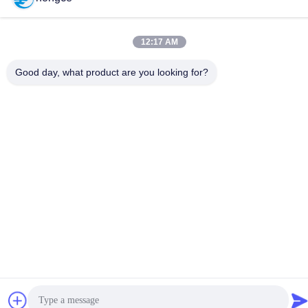
86-18998460309
12:17 AM
Good day, what product are you looking for?
politique de confidentialité
|
Plan du site
Bonne qualité de la Chine Équipement de test du CEI
Fournisseur. © de Copyright -2026 Guangzhou HongCe
Equipment Co., Ltd. . Tous droits réservés.