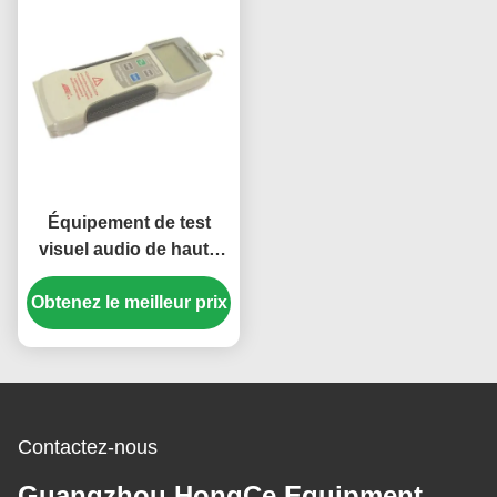
Équipement de test
visuel audio de haute
précision/dynamomètre
Obtenez le meilleur prix
de poussée et traction
de Digital
Contactez-nous
Guangzhou HongCe Equipment