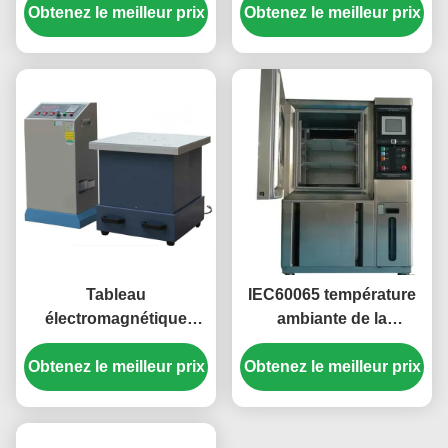
Obtenez le meilleur prix
de tenue de tension de
clause 0.03~2mA/20mA
Obtenez le meilleur prix
pot
Tableau
IEC60065 température
électromagnétique
ambiante de la
vertical de vibration
température 2014 de la
avec l'exactitude 0.01Hz
Obtenez le meilleur prix
Obtenez le meilleur prix
clause 8,3 et de
de fréquence
chambre d'humidité de
-40℃~+150℃