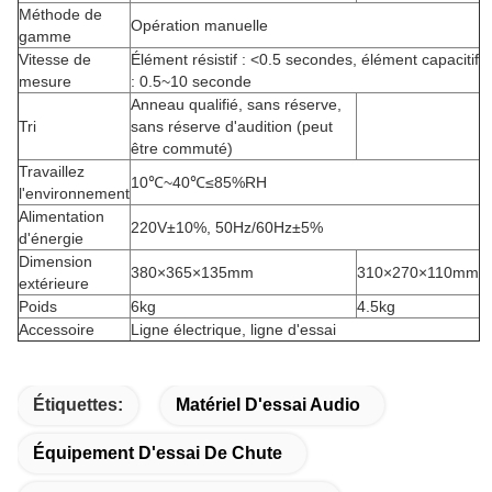
Méthode de
Opération manuelle
gamme
Vitesse de
Élément résistif : <0.5 secondes, élément capacitif
mesure
: 0.5~10 seconde
Anneau qualifié, sans réserve,
Tri
sans réserve d'audition (peut
être commuté)
Travaillez
10℃~40℃≤85%RH
l'environnement
Alimentation
220V±10%, 50Hz/60Hz±5%
d'énergie
Dimension
380×365×135mm
310×270×110mm
extérieure
Poids
6kg
4.5kg
Accessoire
Ligne électrique, ligne d'essai
Étiquettes:
Matériel D'essai Audio
Équipement D'essai De Chute