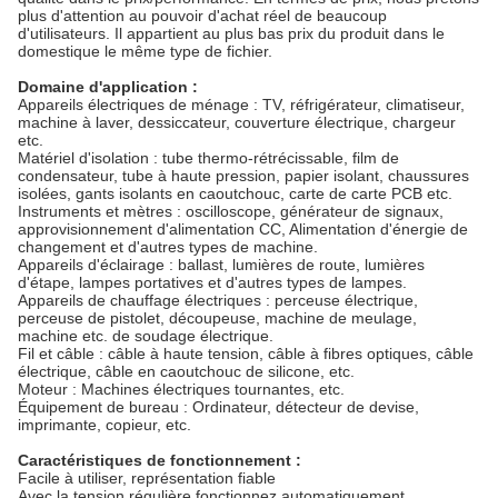
plus d'attention au pouvoir d'achat réel de beaucoup
d'utilisateurs. Il appartient au plus bas prix du produit dans le
domestique le même type de fichier.
Domaine d'application :
Appareils électriques de ménage : TV, réfrigérateur, climatiseur,
machine à laver, dessiccateur, couverture électrique, chargeur
etc.
Matériel d'isolation : tube thermo-rétrécissable, film de
condensateur, tube à haute pression, papier isolant, chaussures
isolées, gants isolants en caoutchouc, carte de carte PCB etc.
Instruments et mètres : oscilloscope, générateur de signaux,
approvisionnement d'alimentation CC, Alimentation d'énergie de
changement et d'autres types de machine.
Appareils d'éclairage : ballast, lumières de route, lumières
d'étape, lampes portatives et d'autres types de lampes.
Appareils de chauffage électriques : perceuse électrique,
perceuse de pistolet, découpeuse, machine de meulage,
machine etc. de soudage électrique.
Fil et câble : câble à haute tension, câble à fibres optiques, câble
électrique, câble en caoutchouc de silicone, etc.
Moteur : Machines électriques tournantes, etc.
Équipement de bureau : Ordinateur, détecteur de devise,
imprimante, copieur, etc.
Caractéristiques de fonctionnement :
Facile à utiliser, représentation fiable
Avec la tension régulière fonctionnez automatiquement