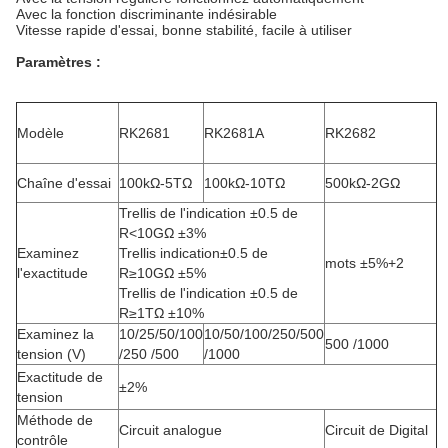
Avec la fonction discriminante indésirable
Vitesse rapide d'essai, bonne stabilité, facile à utiliser
Paramètres :
Modèle
RK2681
RK2681A
RK2682
Chaîne d'essai
100kΩ-5TΩ
100kΩ-10TΩ
500kΩ-2GΩ
Trellis de l'indication ±0.5 de
R<10GΩ ±3%
Examinez
Trellis indication±0.5 de
mots ±5%+2
l'exactitude
R≥10GΩ ±5%
Trellis de l'indication ±0.5 de
R≥1TΩ ±10%
Examinez la
10/25/50/100
10/50/100/250/500
500 /1000
tension (V)
/250 /500
/1000
Exactitude de
±2%
tension
Méthode de
Circuit analogue
Circuit de Digital
contrôle