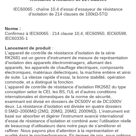
IEC60065 : chaîne 10,4 d'essai d'essayeur de résistance
d'isolation de 214 clauses de 100kΩ-5TΩ
Norme :
Confirmez à IEC60065 : 214 clause 10,4, IEC60950, IEC60598,
IEC60335-1
Lancement de produit
:
L'appareil de contrôle de résistance d'isolation de la série
RK2681 est un genre d'instrument de mesure de représentation
d'isolation des appareils électroménagers, allumant des
appareils, les appareils de chauffage électriques, composants
électroniques, matériaux diélectriques, la machine entière et ainsi
de suite. La vitesse rapide d'essai, la bonne stabilité, opération
commode, et a distingué la fonction.
L'appareil de contrôle de résistance d'isolation RK2682 du type
conception selon le CEI, les BS, l'UL et d'autres conditions
internationales et domestiques de la norme de sécurité,
examinant est divisé en dossiers de DC500V et de DC1000V
deux. La résistance d'isolation est divisée en quatre dossiers
0.5MΩ~2000MΩ (2MΩ, 20MΩ, 20MΩ, 2000MΩ). L'instrument est
basé sur absorber et digérer l'instrument avancé international
d'essai de résistance d'isolation et combiné avec l'utilisation réelle
de beaucoup d'utilisateurs dans notre pays de s'améliorer et
raffiner. Nous payons plus d'attention à la représentation et
qualité dans le prix/performance. En termes de prix, nous prêtons