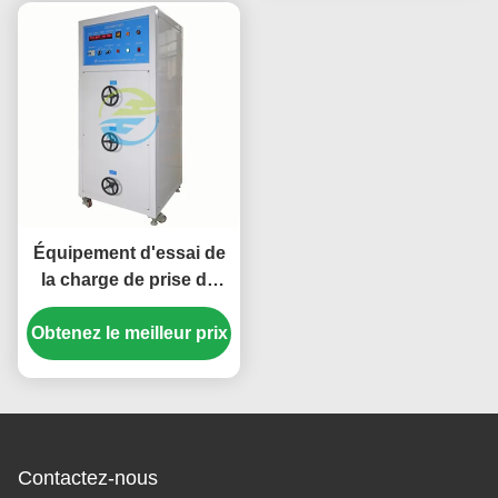
conformité aux normes
prise et les essais de
CEI
résistance mécanique
Équipement d'essai de
la charge de prise de
courant pour la capacité
Obtenez le meilleur prix
de fabrication et de
rupture de 30A 300V et
le fonctionnement
normal
Contactez-nous