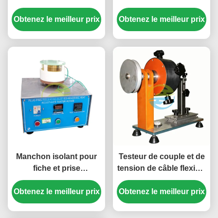
anormale, manchon
rotatives pour l'essai de
d'isolation de broche de
Obtenez le meilleur prix
la capacité de rupture et
Obtenez le meilleur prix
prise IEC 60884 pour
de la durée de vie
Test de conformité de
prise de courant
Manchon isolant pour
Testeur de couple et de
fiche et prise
tension de câble flexible
Équipement de test de
de haute précision pour
Obtenez le meilleur prix
résistance thermique
Obtenez le meilleur prix
la conformité de
anormale | Testeur de
soulagement de la
prise avancé pour la
contrainte de prise de