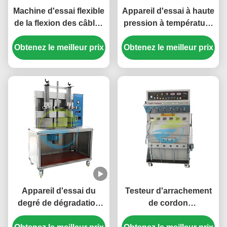
Machine d'essai flexible
Appareil d'essai à haute
de la flexion des câbles
pression à température
pour les câbles isolés
élevée pour l'isolation
Obtenez le meilleur prix
en caoutchouc et en
Obtenez le meilleur prix
des câbles et les
PVC sous charge de
équipements d'essai
courant.
des enveloppes
Appareil d'essai du
Testeur d'arrachement
degré de dégradation
de cordon
des câbles électriques
d'alimentation pour la