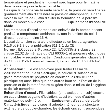
température et pendant le moment spécifique pour le matériel
dans la norme pour le type de câble.
Dès que la période vieillissante sera finie, la pression sera libérée
graduellement afin d'atteindre la pression atmosphérique dans
moins la minute de 5, afin d'éviter la formation de la porosité
dans les morceaux d'essai.
Équipement d'essai de
câble
Les morceaux d'essai seront alors enlevés de la bombe et sont
partis à la température ambiante, évitant la lumière du soleil
directe, pour au moins 16 H.
L'essai de tension sera alors effectué selon les paragraphes
9.1.6 et 9.1.7 de la publication 811-1-1 du CEI.
Norme :
IEC60335-2-6 clause 22, IEC60335-2-9 clause 22,
clause 22,32 de ménage du CEI 60335-1 et appareils électriques
semblables – sécurité – partie : Conditions générales, clause 9,1
du CEI 60811-1-1 sous et clause 8,3 et etc. du CEI 60811-1-2
sous.
Application :
Elle est employée pour traiter l'essai de
vieillissement pour le fil électrique, la couche d'isolation et la
gaine matériaux de polymère en caoutchouc (similicuir en
plastique et) aussi bien que des autres haut sous l'action de la
pression et de la température exigées dans le milieu de l'oxygène
et de l'air comprimé.
Échantillon d'essai :
Fils, câbles, (en plastique, en cuir) couche
en caoutchouc et gaine d'isolation, aussi bien que d'autres
matériaux de polymère.
Équipement d'essai de câble
Caractéristique :
Le dispositif adopte intérieur et la structure
extérieure de double-chambre, les échantillons sont suspendues