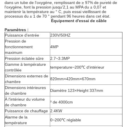
dans un tube de l'oxygène, remplissant de ≥ 97% de pureté de
l'oxygène, font la pression jusqu'2,1 au MPA du ± 0,07 et
maintenir la température au ° C, puis essai vieillissant de
processus du ± 1 de 70 ° pendant 96 heures dans cet état.
Équipement d'essai de câble
Paramètres :
Puissance d'entrée
230V/50HZ
Pression de
fonctionnement
4MP
maximum
Pression éclatée sûre
2.7~3.3MP
Gamme à température
temperature~200℃ d'intérieur
contrôlée
Dimensions externes de
820mm×420mm×670mm
chambre
Dimensions intérieures
Diamètre 123×Height 337mm
de chambre
À l'intérieur du volume
³ de 4000cm
de chambre
Puissance de chauffage
2.4KW
Alarme de la
0~200℃ réglable
température