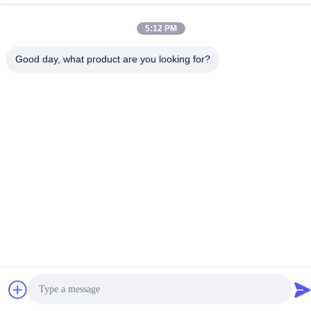
5:12 PM
Good day, what product are you looking for?
politique de confidentialité
|
Plan du site
Bonne qualité de la Chine Équipement de test du CEI
Fournisseur. © de Copyright -2026 Guangzhou HongCe
Equipment Co., Ltd. . Tous droits réservés.