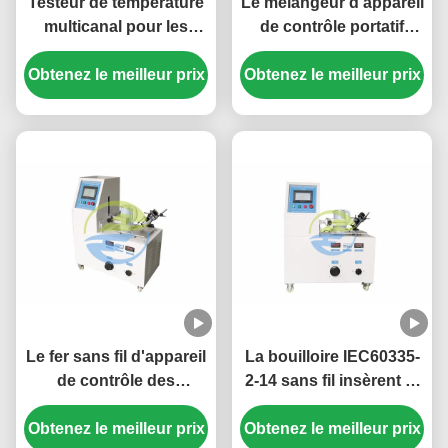
Testeur de température
Le mélangeur d'appareil
multicanal pour les
de contrôle portatif
tests d'augmentation de
électrique
Obtenez le meilleur prix
la température des
d'appareils/fer/insertion
Obtenez le meilleur prix
appareils électriques et
sans fil de bouilloire et
la mesure thermique
retirent l'essai de
résistance
Le fer sans fil d'appareil
La bouilloire IEC60335-
de contrôle des
2-14 sans fil insèrent et
appareils IEC60335-2-3
retirent l'appareil de
Obtenez le meilleur prix
électriques insèrent et
Obtenez le meilleur prix
contrôle de résistance