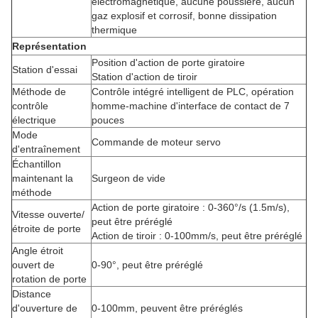
électromagnétique, aucune poussière, aucun
gaz explosif et corrosif, bonne dissipation
thermique
Représentation
Position d'action de porte giratoire
Station d'essai
Station d'action de tiroir
Méthode de
Contrôle intégré intelligent de PLC, opération
contrôle
homme-machine d'interface de contact de 7
électrique
pouces
Mode
Commande de moteur servo
d'entraînement
Échantillon
maintenant la
Surgeon de vide
méthode
Action de porte giratoire : 0-360°/s (1.5m/s),
Vitesse ouverte/
peut être préréglé
étroite de porte
Action de tiroir : 0-100mm/s, peut être préréglé
Angle étroit
ouvert de
0-90°, peut être préréglé
rotation de porte
Distance
d'ouverture de
0-100mm, peuvent être préréglés