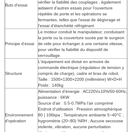
vérifier la fiabilité des couplages ; également
Buts d'essai
aidaient d'autres essais pour l'ouverture
répétée de porte et les opérations se
fermantes, telles que l'essai de dégivrage et
l'essai d'étanchéité réfrigérant
Le moteur conduit le manipulateur, conduisant
la porte ou la couverture sucée par le surgeon
Principe d'essai
de vide pour échanger à une certaine vitesse,
pour vérifier la fiabilité du dispositif de
verrouillage.
L'équipement est divisé en armoire de
commande électrique (régulateur de tension y
Structure
compris de charge), cadre et bras de robot.
Taille : 1500×1300×2200 (millimètre) W×D×H
Poids : 140kg
Alimentation d'énergie : AC220V±10%/50-60Hz,
puissance : 6KW
Source d'air : 0.5-0.7MPa l'air comprimé
Endroit d'utilisation : Pression atmosphérique
Environnement
80 | 106kpa ; Température ambiante 5~40°C ;
d'opération
hygrométrie (20~80) %RH ; Aucune secousse
violente, vibration, aucune perturbation