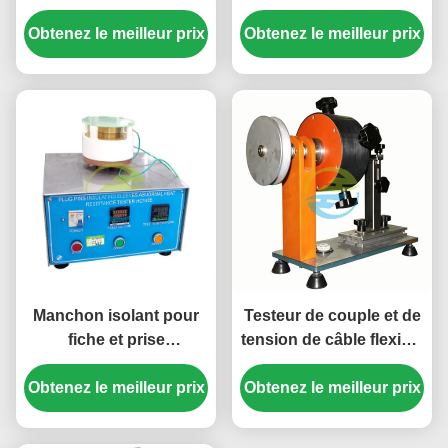
anormale, manchon
rotatives pour l'essai de
d'isolation de broche de
Obtenez le meilleur prix
la capacité de rupture et
Obtenez le meilleur prix
prise IEC 60884 pour
de la durée de vie
Test de conformité de
prise de courant
Manchon isolant pour
Testeur de couple et de
fiche et prise
tension de câble flexible
Équipement de test de
de haute précision pour
Obtenez le meilleur prix
résistance thermique
Obtenez le meilleur prix
la conformité de
anormale | Testeur de
soulagement de la
prise avancé pour la
contrainte de prise de