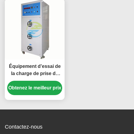
conformité aux normes
prise et les essais de
CEI
résistance mécanique
Équipement d'essai de
la charge de prise de
courant pour la capacité
Obtenez le meilleur prix
de fabrication et de
rupture de 30A 300V et
le fonctionnement
normal
Contactez-nous