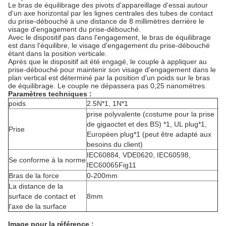
Le bras de équilibrage des pivots d'appareillage d'essai autour
d'un axe horizontal par les lignes centrales des tubes de contact
du prise-débouché à une distance de 8 millimètres derrière le
visage d'engagement du prise-débouché.
Avec le dispositif pas dans l'engagement, le bras de équilibrage
est dans l'équilibre, le visage d'engagement du prise-débouché
étant dans la position verticale.
Après que le dispositif ait été engagé, le couple à appliquer au
prise-débouché pour maintenir son visage d'engagement dans le
plan vertical est déterminé par la position d'un poids sur le bras
de équilibrage. Le couple ne dépassera pas 0,25 nanomètres.
Paramètres techniques :
poids
2.5N*1, 1N*1
prise polyvalente (costume pour la prise
de gigaoctet et des BS) *1, UL plug*1,
Prise
Européen plug*1 (peut être adapté aux
besoins du client)
IEC60884, VDE0620, IEC60598,
Se conforme à la norme
IEC60065Fig11
Bras de la force
0-200mm
La distance de la
surface de contact et
8mm
l'axe de la surface
Image pour la référence :