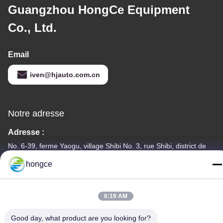
Guangzhou HongCe Equipment
Co., Ltd.
Email
iven@hjauto.com.cn
Notre adresse
Adresse :
No. 6-39, ferme Yaogu, village Shibi No. 3, rue Shibi, district de
Panyu, Guangzhou
hongce
Téléphone :
86-18998460309
6:19 AM
Good day, what product are you looking for?