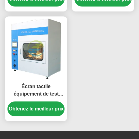
test d'inflammabilité de
960°C pour l'évaluation
précision pour la
du risque incendie
sécurité des isolants
selon la norme IEC
électriques
60695
Écran tactile
équipement de test
d'inflammabilité des fils
Obtenez le meilleur prix
lumineux pour les
composants électriques
et plastiques Conforme
à la norme IEC 60695