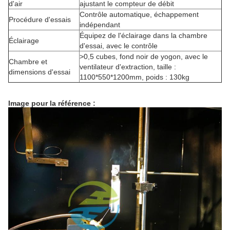
d'air
ajustant le compteur de débit
Contrôle automatique, échappement
Procédure d'essais
indépendant
Équipez de l'éclairage dans la chambre
Éclairage
d'essai, avec le contrôle
>0,5 cubes, fond noir de yogon, avec le
Chambre et
ventilateur d'extraction, taille :
dimensions d'essai
1100*550*1200mm, poids : 130kg
Image pour la référence :