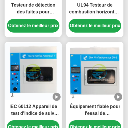
Testeur de détection
UL94 Testeur de
des fuites pour
combustion horizontale
l'évaluation CTI et PTI.
de mousse.
Obtenez le meilleur prix
Obtenez le meilleur prix
IEC 60112 Appareil de
Équipement fiable pour
test d'indice de suivi
l'essai de
pour l'évaluation de CTI
l'inflammabilité des fils
Obtenez le meilleur prix
et PTI Equipement de
Obtenez le meilleur prix
incandescents jusqu'à