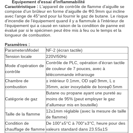
Équipement d'essai d'inflammabilité
Caractéristique :
L'appareil de contrôle de flamme d'aiguille se
compose d'un brûleur en forme d'aiguille de Ф0.9mm qui incline
avec l'ange de 45°and pour lui fournir le gaz de butane. Le risque
d'incendie de l'équipement quand il y a flammule à l'intérieur de
l'équipement qui a causé en raison de la condition de panne est
évalué par si le spécimen peut être mis à feu ou le temps et la
longueur de combustion.
Paramètres :
ParametersModel
NF-2 (écran tactile)
Tension locale
220V/50Hz
Contrôle de PLC, opération d'écran tactile
Mode d'opération de
de couleur de 7 pouces, avec à
contrôle
télécommande infrarouge
Chambre de
± intérieur 0.1mm, OD ≤φ0.9mm, L ≥
combustion
35mm, acier inoxydable de boreφ0.5mm
Butane ou propane ayant une pureté au
Catégorie de gaz
moins de 95% (peut employer le gaz
d'allumeur mis en bouteille)
12±1mm réglable (avec la mesure de taille
Taille de la flamme
de flamme)
Condition de
De 100°±5°C à 700°±3°C, heure pour des
chauffage de flamme
valeurs standard dans 23.5S±1S