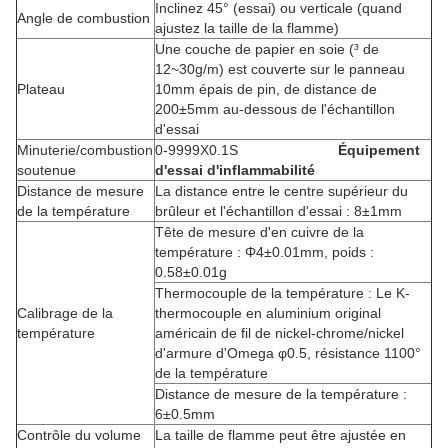
Inclinez 45° (essai) ou verticale (quand
Angle de combustion
ajustez la taille de la flamme)
Une couche de papier en soie (³ de
12~30g/m) est couverte sur le panneau
Plateau
10mm épais de pin, de distance de
200±5mm au-dessous de l'échantillon
d'essai
Minuterie/combustion
0-9999X0.1S
Équipement
soutenue
d'essai d'inflammabilité
Distance de mesure
La distance entre le centre supérieur du
de la température
brûleur et l'échantillon d'essai : 8±1mm
Tête de mesure d'en cuivre de la
température : Φ4±0.01mm, poids :
0.58±0.01g
Thermocouple de la température : Le K-
Calibrage de la
thermocouple en aluminium original
température
américain de fil de nickel-chrome/nickel
d'armure d'Omega φ0.5, résistance 1100°
de la température
Distance de mesure de la température :
6±0.5mm
Contrôle du volume
La taille de flamme peut être ajustée en