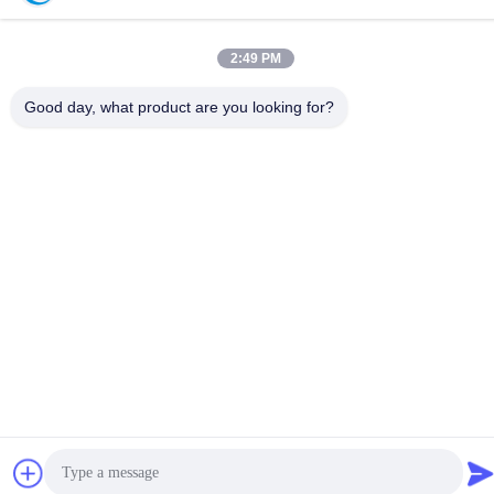
2:49 PM
Good day, what product are you looking for?
politique de confidentialité
|
Plan du site
Bonne qualité de la Chine Équipement de test du CEI
Fournisseur. © de Copyright -2026 Guangzhou HongCe
Equipment Co., Ltd. . Tous droits réservés.