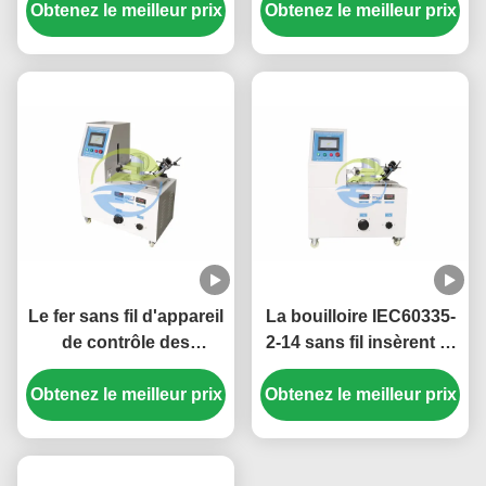
Obtenez le meilleur prix
la température des
d'appareils/fer/insertion
Obtenez le meilleur prix
appareils électriques et
sans fil de bouilloire et
la mesure thermique
retirent l'essai de
résistance
Le fer sans fil d'appareil
La bouilloire IEC60335-
de contrôle des
2-14 sans fil insèrent et
appareils IEC60335-2-3
retirent l'appareil de
Obtenez le meilleur prix
électriques insèrent et
Obtenez le meilleur prix
contrôle de résistance
retirent l'appareil de
10 fois/minute
contrôle de résistance
10 fois/minute