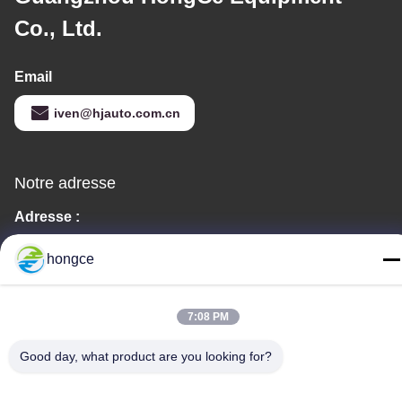
Co., Ltd.
Email
iven@hjauto.com.cn
Notre adresse
Adresse :
No. 6-39, ferme Yaogu, village Shibi No. 3, rue Shibi, district de
hongce
Panyu, Guangzhou
Téléphone :
7:08 PM
86-18998460309
Good day, what product are you looking for?