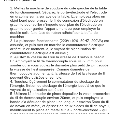
Points d'opération :
1.
Mettez la machine de soudure du côté gauche de la table
de fonctionnement. Séparez le porte-électrode et l'électrode
en graphite sur la surface de la table. Et employez alors un
objet lourd pour presser le fil de connexion d'électrode en
graphite pour veiller n'importe quel plan de l'électrode en
graphite pour garder l'appartement ou pour employer la
double colle faite face de ruban adhésif sur la boîte de
machine.
2.
La puissance fonctionnante (220V±10%, 50HZ, 200VA) est
assurée, et puis met en marche le commutateur électrique
arrière. À ce moment-là, le voyant de signalisation de
commutateur électrique est allumé ;
3.
Ajustez la vitesse de Ⅰ sur la vitesse de Ⅱ selon le besoin.
En employant le fil de thermocouple sous Φ0.25mm pour
souder ou si vous voulez le diamètre plus petit de joint soudé,
la vitesse de Ⅰ est suggérée. Comme diamètre de
thermocouple augmentant, la vitesse de Ⅰ et la vitesse de Ⅱ
peuvent être utilisées ensemble.
4.
Touchez légèrement le commutateur de stockage de
l'énergie, finition de stockage de l'énergie jusqu'à ce que le
voyant de signalisation soit éteint ;
5.
Utilisant l'à dénuder de pince dépouillez la veste protectrice
du fil de thermocouple environ 20mm, et puis employez la
bande d'à dénuder de pince une longueur environ 5mm du fil
de noyau en métal, et épissez en deux pièces du fil de noyau,
maintiennent la pièce en métal sur le « porte-électrode » qui