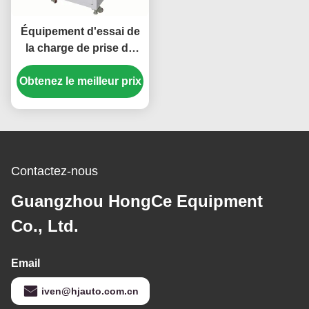
Équipement d'essai de
la charge de prise de
courant pour la capacité
Obtenez le meilleur prix
de fabrication et de
rupture de 30A 300V et
le fonctionnement
normal
Contactez-nous
Guangzhou HongCe Equipment
Co., Ltd.
Email
iven@hjauto.com.cn