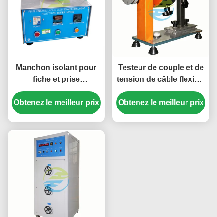
Manchon isolant pour
Testeur de couple et de
fiche et prise
tension de câble flexible
Équipement de test de
de haute précision pour
Obtenez le meilleur prix
résistance thermique
Obtenez le meilleur prix
la conformité de
anormale | Testeur de
soulagement de la
prise avancé pour la
contrainte de prise de
conformité aux normes
prise et les essais de
CEI
résistance mécanique