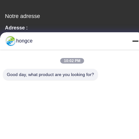
Notre adresse
Adresse :
No. 6-39, ferme Yaogu, village Shibi No. 3, rue Shibi, district de
hongce
Panyu, Guangzhou
Téléphone :
10:02 PM
86-18998460309
Good day, what product are you looking for?
politique de confidentialité
|
Plan du site
Bonne qualité de la Chine Équipement de test du CEI
Fournisseur. © de Copyright -2026 Guangzhou HongCe
Equipment Co., Ltd. . Tous droits réservés.