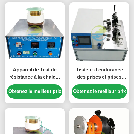
Appareil de Test de
Testeur d'endurance
résistance à la chaleur
des prises et prises
anormale, manchon
rotatives pour l'essai de
d'isolation de broche de
Obtenez le meilleur prix
la capacité de rupture et
Obtenez le meilleur prix
prise IEC 60884 pour
de la durée de vie
Test de conformité de
prise de courant