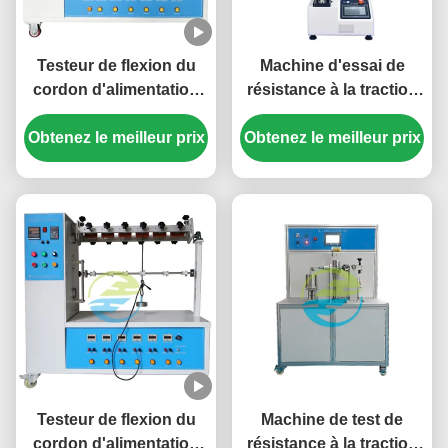
Testeur de flexion du
Machine d'essai de
cordon d'alimentation
résistance à la traction
pour les prises non
pour laboratoire et
Obtenez le meilleur prix
rechargeables et les
Obtenez le meilleur prix
conformité IEC |
prises de courant
Système d'analyse de
portables.
force de matériaux de
haute précision
Testeur de flexion du
Machine de test de
cordon d'alimentation
résistance à la traction