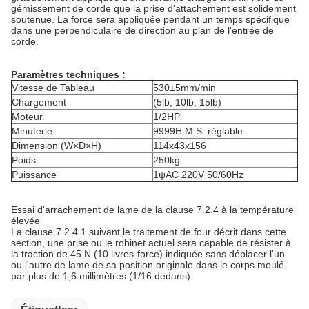
gémissement de corde que la prise d'attachement est solidement
soutenue. La force sera appliquée pendant un temps spécifique
dans une perpendiculaire de direction au plan de l'entrée de
corde.
Paramètres techniques :
Vitesse de Tableau
530±5mm/min
Chargement
(5lb, 10lb, 15lb)
Moteur
1/2HP
Minuterie
9999H.M.S.
réglable
Dimension (W×D×H)
114x43x156
Poids
250kg
Puissance
1ψAC 220V 50/60Hz
Essai d'arrachement de lame de la clause 7.2.4 à la température
élevée
La clause 7.2.4.1 suivant le traitement de four décrit dans cette
section, une prise ou le robinet actuel sera capable de résister à
la traction de 45 N (10 livres-force) indiquée sans déplacer l'un
ou l'autre de lame de sa position originale dans le corps moulé
par plus de 1,6 millimètres (1/16 dedans).