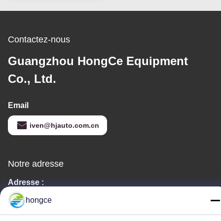
Durability Testing
Contactez-nous
Guangzhou HongCe Equipment
Co., Ltd.
Email
iven@hjauto.com.cn
Notre adresse
Adresse :
No. 6-39, ferme Yaogu, village Shibi No. 3, rue Shibi, district de
hongce
Panyu, Guangzhou