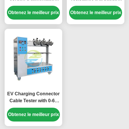
pour câbles flexibles et
avec fonction de torsion
appareils d'alimentation
Obtenez le meilleur prix
pour les accouplements
Obtenez le meilleur prix
électrique
d'appareils.
EV Charging Connector
Cable Tester with 0-60
Times/Min Swing Speed
Obtenez le meilleur prix
0-180 Swing Angle and
6 Stations for Tensile
Strength and Flex