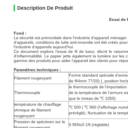
Description De Produit
Essai de 
Fond :
La sécurité est primordiale dans l'industrie d'appareil ménager
d'appareils, conditions de lutte anti-incendie ont été créés pour
l'industrie d'appareils aujourd'hui.
Ce document explore l'essai de fil de lueur, décrit le rais
d'inflammabilité. Le papier jette également la lumière sur les 
gamme des produits pour aider l'appareil des clients pour répon
Paramètres techniques :
Forme standard spéciale d'anne
Filament rougeoyant
de Ф4mm 77/20) (, position hori
le thermocouple de l'importation
Thermocouple
de la température de l'armure es
que le niveau de ℃ 1050)
température de chauffage
℃ 500 | ℃ 960 (l'affichage numé
ohmique de filament
préréglé), fluctuation de la temp
rougeoyant
Pression de spécimen sur le
0.95N±0.1N (réglable)
filament rougeoyant