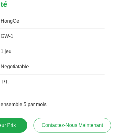
ité
HongCe
GW-1
1 jeu
Negotiatable
T/T.
ensemble 5 par mois
ur Prix
Contactez-Nous Maintenant