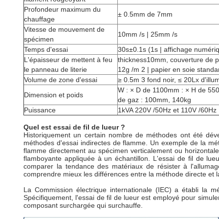
Profondeur maximum du
± 0.5mm de 7mm
chauffage
Vitesse de mouvement de
10mm /s | 25mm /s
spécimen
Temps d'essai
30s±0.1s (1s | affichage numéri
L'épaisseur de mettent à feu
thickness10mm, couverture de p
le panneau de literie
12g /m 2 | papier en soie stand
Volume de zone d'essai
≥ 0.5m 3 fond noir, ≤ 20Lx d'illu
W : × D de 1100mm : × H de 55
Dimension et poids
de gaz : 100mm, 140kg
Puissance
1kVA 220V /50Hz et 110V /60Hz
Quel est essai de fil de lueur ?
Historiquement un certain nombre de méthodes ont été dévelop
méthodes d'essai indirectes de flamme. Un exemple de la méth
flamme directement au spécimen verticalement ou horizontal
flamboyante appliquée à un échantillon. L'essai de fil de l
comparer la tendance des matériaux de résister à l'allumage
comprendre mieux les différences entre la méthode directe et 
La Commission électrique internationale (IEC) a établi la m
Spécifiquement, l'essai de fil de lueur est employé pour simul
composant surchargée qui surchauffe.