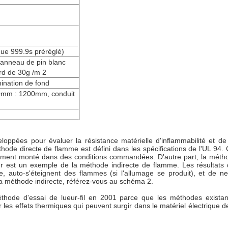
que 999.9s préréglé)
anneau de pin blanc
ard de 30g /m 2
mination de fond
0mm : 1200mm, conduit
pées pour évaluer la résistance matérielle d'inflammabilité et de f
ode directe de flamme est défini dans les spécifications de l'UL 94.
ement monté dans des conditions commandées. D'autre part, la méth
ueur est un exemple de la méthode indirecte de flamme. Les résultats
, auto-s'éteignent des flammes (si l'allumage se produit), et de ne 
la méthode indirecte, référez-vous au schéma 2.
éthode d'essai de lueur-fil en 2001 parce que les méthodes existan
er les effets thermiques qui peuvent surgir dans le matériel électriq