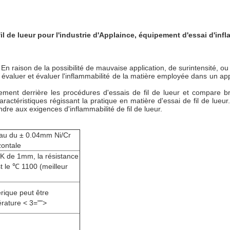
fil de lueur pour l'industrie d'Applaince, équipement d'essai d'infl
. En raison de la possibilité de mauvaise application, de surintensité,
 évaluer et évaluer l'inflammabilité de la matière employée dans un appar
onnement derrière les procédures d'essais de fil de lueur et compare
caractéristiques régissant la pratique en matière d'essai de fil de lue
dre aux exigences d'inflammabilité de fil de lueur.
au du ± 0.04mm Ni/Cr
zontale
 K de 1mm, la résistance
t le ℃ 1100 (meilleur
rique peut être
érature < 3="">