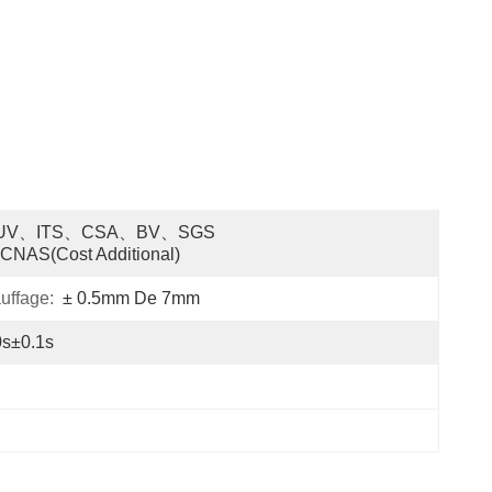
UV、ITS、CSA、BV、SGS 
CNAS(cost Additional)
uffage:
± 0.5mm De 7mm
0s±0.1s