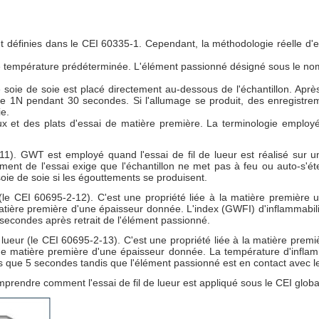
t définies dans le CEI 60335-1. Cependant, la méthodologie réelle d'e
une température prédéterminée. L'élément passionné désigné sous le nom
 soie de soie est placé directement au-dessous de l'échantillon. Après
1N pendant 30 secondes. Si l'allumage se produit, des enregistrement
ie.
inaux et des plats d'essai de matière première. La terminologie emplo
11). GWT est employé quand l'essai de fil de lueur est réalisé sur u
e l'essai exige que l'échantillon ne met pas à feu ou auto-s'étein
 soie de soie si les égouttements se produisent.
(le CEI 60695-2-12). C'est une propriété liée à la matière première ut
 matière première d'une épaisseur donnée. L'index (GWFI) d'inflammabilit
0 secondes après retrait de l'élément passionné.
ueur (le CEI 60695-2-13). C'est une propriété liée à la matière premièr
d'une matière première d'une épaisseur donnée. La température d'infla
ps que 5 secondes tandis que l'élément passionné est en contact avec le
mprendre comment l'essai de fil de lueur est appliqué sous le CEI glob