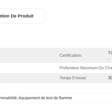
ption De Produit
T
Certification:
、
Profondeur Maximum Du Cha
Temps D'essai:
3
ammabilité
, 
équipement de test de flamme