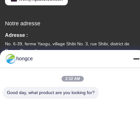
Notre adresse
Adresse :
No. 6-39, ferme Yaogu, village Shibi No. 3, rue Shibi, district de
Panyu, Guangzhou
hongce
Téléphone :
86-18998460309
2:32 AM
Good day, what product are you looking for?
politique de confidentialité
|
Plan du site
Bonne qualité de la Chine Équipement de test du CEI
Fournisseur. © de Copyright -2026 Guangzhou HongCe
Equipment Co., Ltd. . Tous droits réservés.