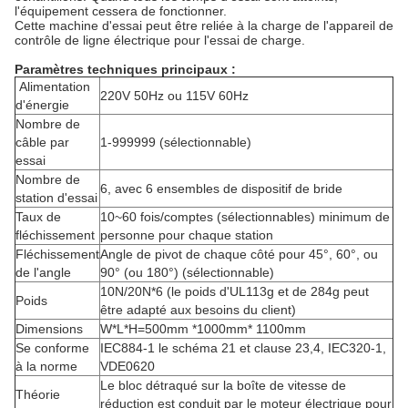
l'équipement cessera de fonctionner.
Cette machine d'essai peut être reliée à la charge de l'appareil de
contrôle de ligne électrique pour l'essai de charge.
Paramètres techniques principaux :
Alimentation
220V 50Hz ou 115V 60Hz
d'énergie
Nombre de
câble par
1-999999 (sélectionnable)
essai
Nombre de
6, avec 6 ensembles de dispositif de bride
station d'essai
Taux de
10~60 fois/comptes (sélectionnables) minimum de
fléchissement
personne pour chaque station
Fléchissement
Angle de pivot de chaque côté pour 45°, 60°, ou
de l'angle
90° (ou 180°) (sélectionnable)
10N/20N*6 (le poids d'UL113g et de 284g peut
Poids
être adapté aux besoins du client)
Dimensions
W*L*H=500mm *1000mm* 1100mm
Se conforme
IEC884-1 le schéma 21 et clause 23,4, IEC320-1,
à la norme
VDE0620
Le bloc détraqué sur la boîte de vitesse de
Théorie
réduction est conduit par le moteur électrique pour