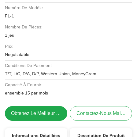
Numéro De Modèle:
FL-1
Nombre De Pièces:
1 jeu
Prix:
Negotiatable
Conditions De Paiement:
T/T, L/C, D/A, D/P, Western Union, MoneyGram
Capacité À Fournir:
ensemble 15 par mois
Obtenez Le Meilleur Prix
Contactez-Nous Maintenant
Informations Détaillées
Description De Produit