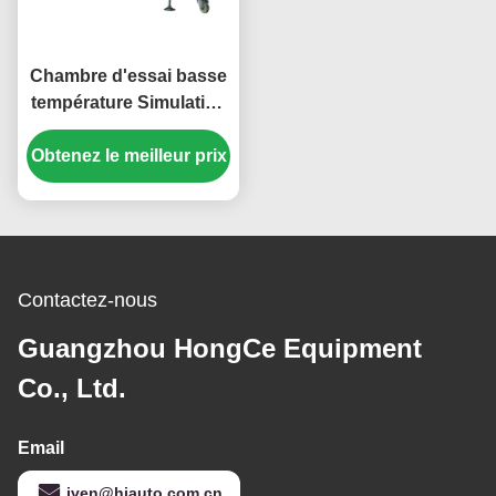
Chambre d'essai basse
température Simulation
précise - environnement
Obtenez le meilleur prix
de -70℃ à 150℃
Équipement
professionnel de test de
câbles
Contactez-nous
Guangzhou HongCe Equipment
Co., Ltd.
Email
iven@hjauto.com.cn