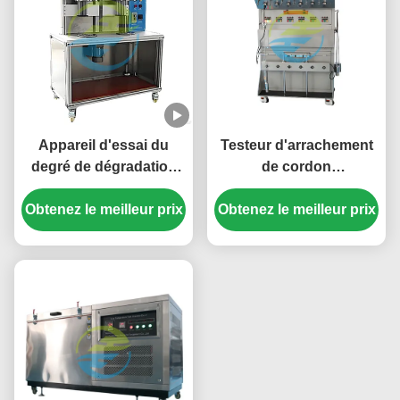
Appareil d'essai du
Testeur d'arrachement
degré de dégradation
de cordon
des câbles électriques
d'alimentation pour la
Obtenez le meilleur prix
pour l'évaluation de
Obtenez le meilleur prix
résistance à la traction,
l'intégrité des
la flexibilité et la
conducteurs et de
conformité aux normes
l'isolation
de sécurité dans les
équipements de test de
câbles