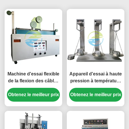
Machine d'essai flexible
Appareil d'essai à haute
de la flexion des câbles
pression à température
pour les câbles isolés
élevée pour l'isolation
Obtenez le meilleur prix
en caoutchouc et en
Obtenez le meilleur prix
des câbles et les
PVC sous charge de
équipements d'essai
courant.
des enveloppes