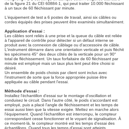
de la figure 21 du CEI 60884-1, qui peut traiter 10.000 fléchissant
à un taux de 60 fléchissant par minute.
L'équipement de test a 6 postes de travail, ainsi six câbles ou
cordes équipés des prises peuvent être examinés simultanément.
Application d'essai :
Les câbles sont reliés à une prise et la queue du câble est reliée
à l'appareil de contrôle pour détecter si un défaut interne se
produit avec la connexion de câblage ou d'accessoire de câble.
L'instrument démarre dans une orientation verticale et puis fléchit
les spécimens 45° des deux côtés de la verticale pour un 90°
total de fléchissement. Un taux forfaitaire de 60 fléchissant par
minute est employé mais un taux plus lent peut être choisi si
désiré.
Un ensemble de poids choisis par client sont inclus avec
l'instrument de sorte que la force appropriée puisse être
appliquée au câble pendant l'essai.
Méthode d'essai :
Installez l'échantillon d'essai sur le montage d'oscillation et
conduisez le circuit. Dans l'autre côté, le poids s'accordant est
employé, puis a placé l'angle de fléchissement et les temps de
essai aussi bien que la vitesse exigée. Mettez en marche alors
l'équipement. Quand l'échantillon est interrompu, le compteur
correspondant cesse fonctionner et le voyant de signalisation. À
ce moment-là, le compteur montré est les temps d'essai des
échantillons. Quand tous les temps d'essai sont atteints,