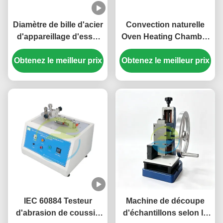
Diamètre de bille d'acier
Convection naturelle
d'appareillage d'essai
Oven Heating Chamber
de longévité de marteau
du CEI 60811 8-20
électrique du CEI 60745-
Obtenez le meilleur prix
Obtenez le meilleur prix
changements d'air par
2-1 38mm
heure
IEC 60884 Testeur
Machine de découpe
d'abrasion de coussin
d'échantillons selon la