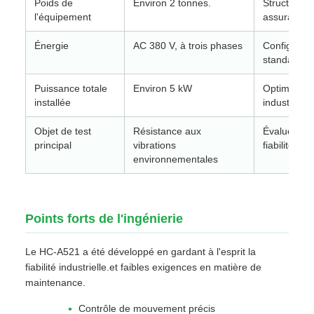
Poids de
Environ 2 tonnes.
Structure s
l'équipement
assurant la 
Énergie
AC 380 V, à trois phases
Configuratio
standard
Puissance totale
Environ 5 kW
Optimisé p
installée
industriel c
Objet de test
Résistance aux
Évalue la du
principal
vibrations
fiabilité du
environnementales
Points forts de l'ingénierie
Le HC-A521 a été développé en gardant à l'esprit la
fiabilité industrielle.et faibles exigences en matière de
maintenance.
Contrôle de mouvement précis