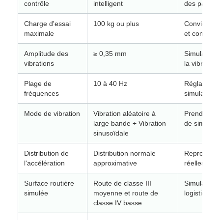
contrôle
intelligent
des paramè
Charge d'essai
100 kg ou plus
Convient po
maximale
et composan
Amplitude des
≥ 0,35 mm
Simulation
vibrations
la vibration
Plage de
10 à 40 Hz
Réglable se
fréquences
simulation 
Mode de vibration
Vibration aléatoire à
Prend en c
large bande + Vibration
de simulati
sinusoïdale
Distribution de
Distribution normale
Reproduit d
l'accélération
approximative
réelles des
Surface routière
Route de classe III
Simulations
simulée
moyenne et route de
logistique
classe IV basse