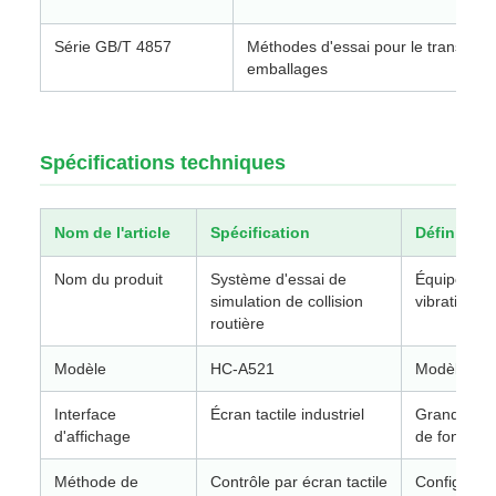
Série GB/T 4857
Méthodes d'essai pour le transport
emballages
Spécifications techniques
Nom de l'article
Spécification
Définition
Nom du produit
Système d'essai de
Équipement
simulation de collision
vibrations 
routière
Modèle
HC-A521
Modèle st
Interface
Écran tactile industriel
Grand écran
d'affichage
de fonctio
Méthode de
Contrôle par écran tactile
Configurati