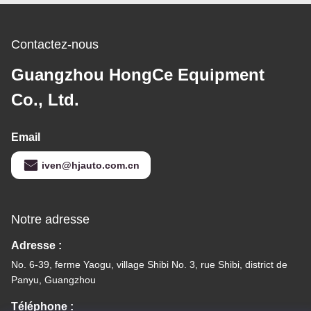
| Système d'essai
d'impact à écran tactile
PLC
Contactez-nous
Guangzhou HongCe Equipment
Co., Ltd.
Email
iven@hjauto.com.cn
Notre adresse
Adresse :
No. 6-39, ferme Yaogu, village Shibi No. 3, rue Shibi, district de
Panyu, Guangzhou
Téléphone :