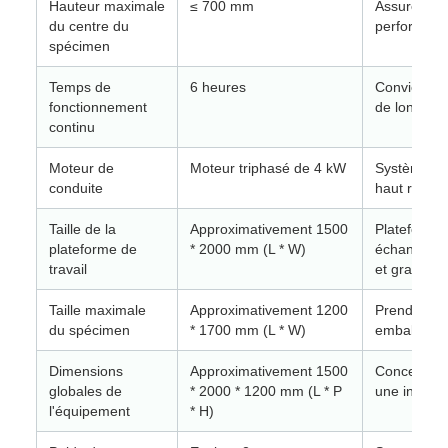
Hauteur maximale
≤ 700 mm
Assure une 
du centre du
performance
spécimen
Temps de
6 heures
Convient à 
fonctionnement
de longue 
continu
Moteur de
Moteur triphasé de 4 kW
Système de 
conduite
haut rende
Taille de la
Approximativement 1500
Plateforme 
plateforme de
* 2000 mm (L * W)
échantillon
travail
et grande
Taille maximale
Approximativement 1200
Prend en ch
du spécimen
* 1700 mm (L * W)
emballages
Dimensions
Approximativement 1500
Conception 
globales de
* 2000 * 1200 mm (L * P
une installa
l'équipement
* H)