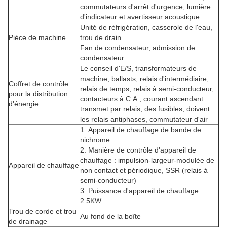
commutateurs d'arrêt d'urgence, lumière
d'indicateur et avertisseur acoustique
Unité de réfrigération, casserole de l'eau,
Pièce de machine
trou de drain
Fan de condensateur, admission de
condensateur
Le conseil d'E/S, transformateurs de
machine, ballasts, relais d'intermédiaire,
Coffret de contrôle
relais de temps, relais à semi-conducteur,
pour la distribution
contacteurs à C.A., courant ascendant
d'énergie
transmet par relais, des fusibles, doivent
les relais antiphases, commutateur d'air
1.
Appareil de chauffage de bande de
nichrome
2.
Manière de contrôle d'appareil de
chauffage : impulsion-largeur-modulée de
Appareil de chauffage
non contact et périodique, SSR (relais à
semi-conducteur)
3.
Puissance d'appareil de chauffage :
2.5KW
Trou de corde et trou
Au fond de la boîte
de drainage