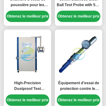
poussière pour les
Ball Test Probe with 50N
essais de protection
Force for Precision IEC
Obtenez le meilleur prix
contre l'intrusion IP5X
Obtenez le meilleur prix
61032 IP Testing
et IP6X. Équipement de
Equipment HT-I01
test environnemental de
Model
sable et de poussière
High-Precision
Équipement d'essai de
Dustproof Test
protection contre les
Chamber with
intrusions Diamètre de
Obtenez le meilleur prix
Programmable Control
Obtenez le meilleur prix
la buse Φ6,3 mm/Φ12,5
System for IP5X & IP6X
mm