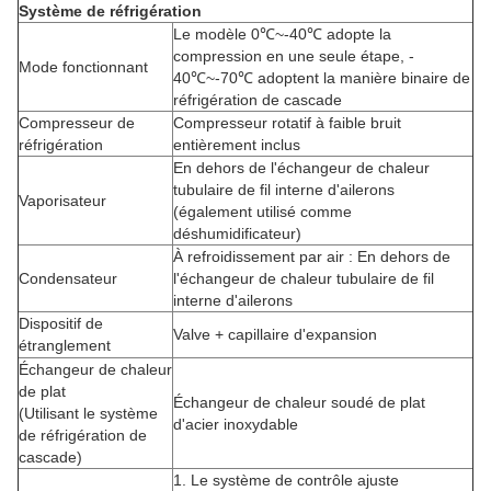
Système de réfrigération
Le modèle 0℃~-40℃ adopte la
compression en une seule étape, -
Mode fonctionnant
40℃~-70℃ adoptent la manière binaire de
réfrigération de cascade
Compresseur de
Compresseur rotatif à faible bruit
réfrigération
entièrement inclus
En dehors de l'échangeur de chaleur
tubulaire de fil interne d'ailerons
Vaporisateur
(également utilisé comme
déshumidificateur)
À refroidissement par air : En dehors de
Condensateur
l'échangeur de chaleur tubulaire de fil
interne d'ailerons
Dispositif de
Valve + capillaire d'expansion
étranglement
Échangeur de chaleur
de plat
Échangeur de chaleur soudé de plat
(Utilisant le système
d'acier inoxydable
de réfrigération de
cascade)
1.
Le système de contrôle ajuste