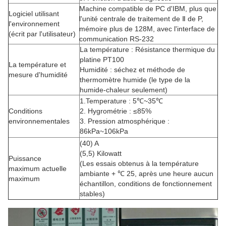
Machine compatible de PC d'IBM, plus que
Logiciel utilisant
l'unité centrale de traitement de Ⅱ de P,
l'environnement
mémoire plus de 128M, avec l'interface de
(écrit par l'utilisateur)
communication RS-232
La température : Résistance thermique du
platine PT100
La température et
Humidité : séchez et méthode de
mesure d'humidité
thermomètre humide (le type de la
humide-chaleur seulement)
1.Temperature : 5℃~35℃
Conditions
2.
Hygrométrie : ≤85%
environnementales
3.
Pression atmosphérique :
86kPa~106kPa
(40) A
(5,5) Kilowatt
Puissance
(Les essais obtenus à la température
maximum actuelle
ambiante + ℃ 25, après une heure aucun
maximum
échantillon, conditions de fonctionnement
stables)