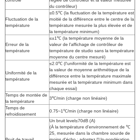
contrôle
réglée de contrôleur et la valeur mesurée
du contrôleur)
≤0.5℃ (la fluctuation de la température est
Fluctuation de la
moitié de la différence entre le centre de la
température
température mesurée la plus élevée et de
la température minimum)
≤±1℃ (la température moyenne de la
Erreur de la
valeur de l'affichage de contrôleur de
température
température de studio sans la température
moyenne du centre mesuré)
≤2.0℃ (l'uniformité de la température est
la valeur de moyenne arithmétique de la
Uniformité de la
différence entre la température maximale
température
mesurée et la température minimum dans
chaque essai)
Temps de montée de
3℃/min (charge non linéaire)
la température
Temps de
0.75~1℃/min (charge non linéaire)
refroidissement
Un bruit level≤70dB (A)
(À la température d'environnement de ℃
25, mesurée dans la chambre sourde de
Bruit de travail
moins d'écho ; adoptez l'Un-pondération,