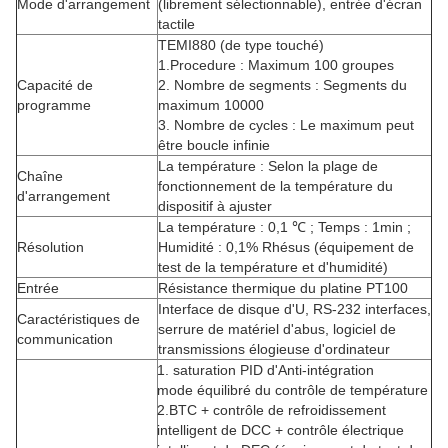
Mode d'arrangement
(librement sélectionnable), entrée d'écran
tactile
TEMI880 (de type touché)
1.Procedure : Maximum 100 groupes
Capacité de
2.
Nombre de segments : Segments du
programme
maximum 10000
3.
Nombre de cycles : Le maximum peut
être boucle infinie
La température : Selon la plage de
Chaîne
fonctionnement de la température du
d'arrangement
dispositif à ajuster
La température : 0,1 ℃ ; Temps : 1min ;
Résolution
Humidité : 0,1% Rhésus (équipement de
test de la température et d'humidité)
Entrée
Résistance thermique du platine PT100
Interface de disque d'U, RS-232 interfaces,
Caractéristiques de
serrure de matériel d'abus, logiciel de
communication
transmissions élogieuse d'ordinateur
1.
saturation PID d'Anti-intégration
mode équilibré du contrôle de température
2.BTC + contrôle de refroidissement
intelligent de DCC + contrôle électrique