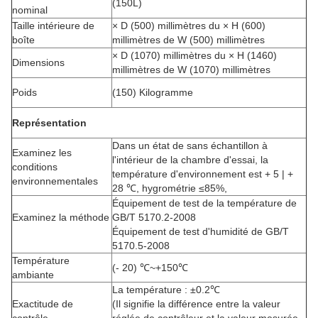
(150L)
nominal
Taille intérieure de
× D (500) millimètres du × H (600)
boîte
millimètres de W (500) millimètres
× D (1070) millimètres du × H (1460)
Dimensions
millimètres de W (1070) millimètres
Poids
(150) Kilogramme
Représentation
Dans un état de sans échantillon à
Examinez les
l'intérieur de la chambre d'essai, la
conditions
température d'environnement est + 5 | +
environnementales
28 ℃, hygrométrie ≤85%,
Équipement de test de la température de
Examinez la méthode
GB/T 5170.2-2008
Équipement de test d'humidité de GB/T
5170.5-2008
Température
(- 20) ℃~+150℃
ambiante
La température : ±0.2℃
Exactitude de
(Il signifie la différence entre la valeur