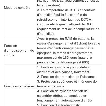
intelligent de DEC (équipement de test de
la température)
Mode de contrôle
3.
La température de BTHC et contrôle
d'humidité équilibré + contrôle de
refroidissement intelligent de DCC +
contrôle électrique intelligent de DEC
(équipement de test de la température et
d'humidité)
Avec la protection RAM de batterie, la
valeur d'arrangement et d'échantillon et le
Fonction
temps d'échantillonnage peuvent être
d'enregistrement de
épargnés, le temps d'enregistrement
courbe
maximum est de 180 jours (quand la
période d'échantillonnage est 60S)
1.
Les fonctions de signe du défaut
alarment et des causes, traitement
2.
Fonction de protection de Puissance-
3.
Protection supérieure et inférieure de
Fonctions auxiliaires
température limite
4.
Fonction de synchronisation de
calendrier (début automatique et
fonctionnement automatique d'arrêt)
5.
Fonction d'auto-diagnostic