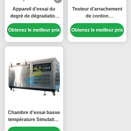
Appareil d'essai du
Testeur d'arrachement
degré de dégradation
de cordon
des câbles électriques
d'alimentation pour la
Obtenez le meilleur prix
pour l'évaluation de
Obtenez le meilleur prix
résistance à la traction,
l'intégrité des
la flexibilité et la
conducteurs et de
conformité aux normes
l'isolation
de sécurité dans les
équipements de test de
câbles
Chambre d'essai basse
température Simulation
précise - environnement