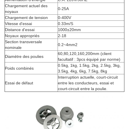
Chargement actuel des
0-25A
noyaux
Chargement de tension
0-400V
Vitesse d'essai
0.33m/S
Distance d'essai
1000±20mm
Noyaux appropriés
2-18
Section transversale
0.2~4mm2
nominale
60,80,120,160,200mm (client
Diamètre des poulies
facultatif : 3pcs équipé par norme)
0.5kg, 1kg, 1.5kg, 2kg, 2.5kg, 3kg,
Poids combinés
3.5kg, 4kg, 6kg, 7.5kg, 8kg
Interruption actuelle, court-circuit
Essai de défaut
entre les conducteurs, essai et
court-circuit entre la poulie.