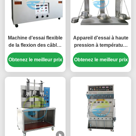
Machine d'essai flexible
Appareil d'essai à haute
de la flexion des câbles
pression à température
pour les câbles isolés
élevée pour l'isolation
Obtenez le meilleur prix
en caoutchouc et en
Obtenez le meilleur prix
des câbles et les
PVC sous charge de
équipements d'essai
courant.
des enveloppes