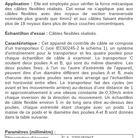
Application :
Elle est employée pour vérifier la force mécanique
des câbles flexibles réalisés. Cet essai ne s'applique pas aux
câbles flexibles avec des noyaux de section transversale
nominale plus grands que 4mm2 et aux câbles faisant étendre
plus de 18 noyaux dans plus de deux couches concentriques.
Échantillon d'essai :
Câbles flexibles réalisés.
Caractéristique :
Cet appareil de contrôle de câble se compose
d'un transporteur C (voir IEC60245-2 le schéma 1), un système
d'entraînement pour le transporteur et les quatre poulies pour
chaque échantillon de câble à examiner. Le transporteur C
soutient deux poulies A et B, qui sont du même diamètre. Les
deux poulies fixes, à l'un ou l'autre d'extrémité de l'appareil,
peuvent être d'un diamètre différent des poulies A et B, mais
chacune des quatre poulies sera ainsi arrangé qui l'échantillon
est horizontal entre elles. Le transporteur fait des cycles (en
avant et les mouvements arrière) au-dessus d'une distance de 1
m approximativement à une vitesse constante de 0,33m/s entre
chaque inversion de la direction du mouvement. Un échantillon
de câble flexible environ 5 m de long sera étiré au-dessus des
poulies, chaque extrémité étant chargée avec un poids. La
masse de ce poids et le diamètre des poulies A et B sont donnés
dans la table suivante.
Paramètres (millimètre) :
Alimentation d'énergie
C.A. 220V/50HZ