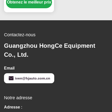
Obtenez le meilleur prix
de -70℃ à 150℃
Équipement
professionnel de test de
câbles
Contactez-nous
Guangzhou HongCe Equipment
Co., Ltd.
Email
iven@hjauto.com.cn
Notre adresse
Adresse :