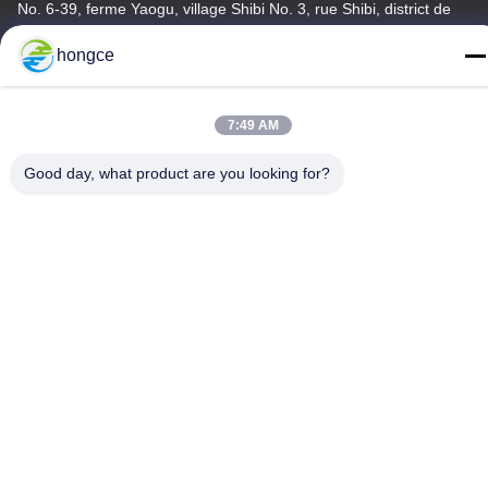
No. 6-39, ferme Yaogu, village Shibi No. 3, rue Shibi, district de
Panyu, Guangzhou
hongce
Téléphone :
86-18998460309
7:49 AM
Good day, what product are you looking for?
politique de confidentialité
|
Plan du site
Bonne qualité de la Chine Équipement de test du CEI
Fournisseur. © de Copyright -2026 Guangzhou HongCe
Equipment Co., Ltd. . Tous droits réservés.