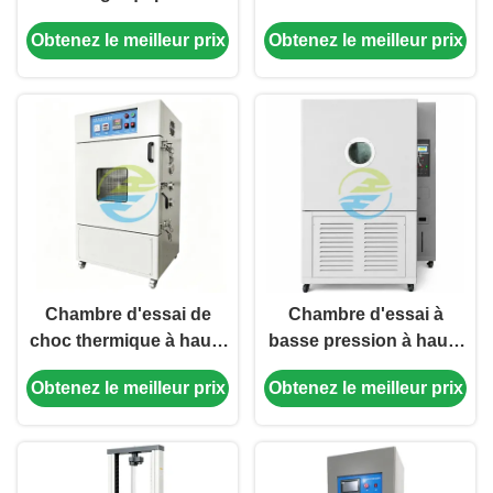
haute précision pour les
Obtenez le meilleur prix
Obtenez le meilleur prix
batteries au lithium et
les batteries à batterie.
Chambre d'essai de
Chambre d'essai à
choc thermique à haute
basse pression à haute
température de batterie
altitude pour les
Obtenez le meilleur prix
Obtenez le meilleur prix
pour équipement
batteries au lithium
d'essai de batterie avec
RT~200°C circulation
uniforme d'air chaud et