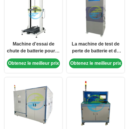
chambre d'essai de
400×400×400 mm
Machine d'essai de
La machine de test de
chute de batterie pour le
perte de batterie et de
test d'impact de la
pénétration des ongles
Obtenez le meilleur prix
Obtenez le meilleur prix
batterie au lithium.
pour les tests de
sécurité des batteries
au lithium.