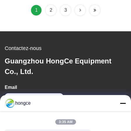
batterie de 0 à 0,5 MPa
1
2
3
Contactez-nous
Guangzhou HongCe Equipment
Co., Ltd.
Email
iven@hjauto.com.cn
hongce
Notre adresse
3:35 AM