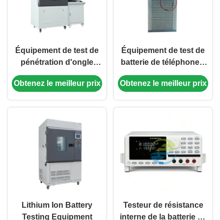
Équipement de test de
Équipement de test de
pénétration d'ongle
batterie de téléphone 8
pour l'écrasement de
canaux
Obtenez le meilleur prix
Obtenez le meilleur prix
batterie
Lithium Ion Battery
Testeur de résistance
Testing Equipment
interne de la batterie de