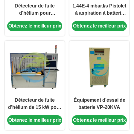
Détecteur de fuite
1.44E-4 mbar.l/s Pistolet
d'hélium pour
à aspiration à batterie
équipement de test de
Détecteur de fuite
Obtenez le meilleur prix
Obtenez le meilleur prix
boîtier de batterie
d'hélium pour
automobile
équipement de test de
batterie
Détecteur de fuite
Équipement d'essai de
d'hélium de 15 kW pour
batterie VP-20KVA
boîtier de batterie
Obtenez le meilleur prix
Obtenez le meilleur prix
automobile pour
équipement de test de