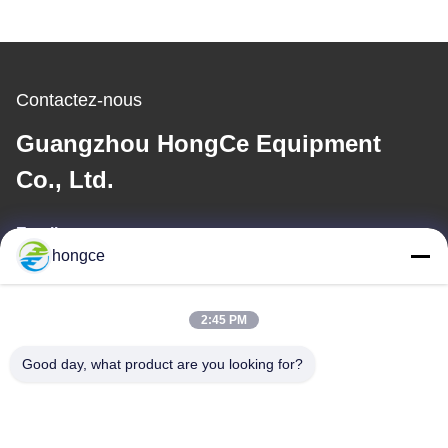
Contactez-nous
Guangzhou HongCe Equipment
Co., Ltd.
Email
hongce
iven@hjauto.com.cn
2:45 PM
Notre adresse
Good day, what product are you looking for?
Adresse :
No. 6-39, ferme Yaogu, village Shibi No. 3, rue Shibi, district de
Panyu, Guangzhou