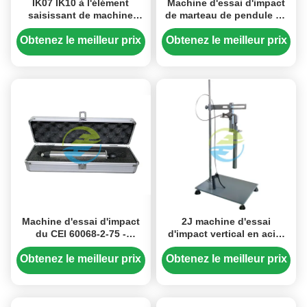
IK07 IK10 à l'élément
Machine d'essai d'impact
saisissant de machine
de marteau de pendule du
d'essai d'impact du CEI
CEI 60884-1 pour 2J et ci-
60068-2-75 de 2 à l'acier
dessous
Obtenez le meilleur prix
Obtenez le meilleur prix
inoxydable 50J
Machine d'essai d'impact
2J machine d'essai
du CEI 60068-2-75 -
d'impact vertical en acier
marteau à ressorts de
inoxydable.
l'impact 1J
Obtenez le meilleur prix
Obtenez le meilleur prix