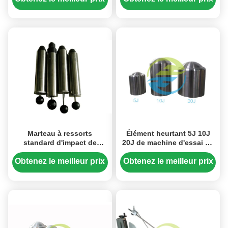
produits électriques CEI
60068-2-75
Marteau à ressorts
Élément heurtant 5J 10J
standard d'impact de
20J de machine d'essai de
machine d'essai d'impact
l'impact IEC60068-2-75
d'énergie de Protable 2J
Obtenez le meilleur prix
Obtenez le meilleur prix