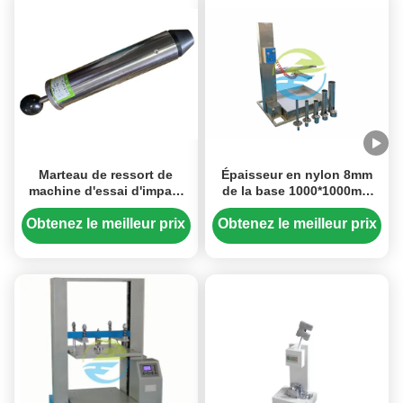
Marteau de ressort de
Épaisseur en nylon 8mm
machine d'essai d'impact
de la base 1000*1000mm
avec 6 réglables de
de machine d'essai de
l'énergie de niveau
l'impact IEC60068-2-75
Obtenez le meilleur prix
Obtenez le meilleur prix