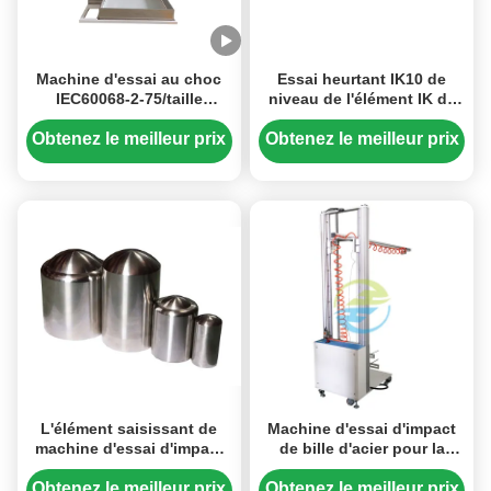
Machine d'essai au choc
Essai heurtant IK10 de
IEC60068-2-75/taille
niveau de l'élément IK de
verticale de goutte de
machine d'essai au choc
l'appareillage 0-1m d'essai
IEC60068-2-75
Obtenez le meilleur prix
Obtenez le meilleur prix
de marteau
L'élément saisissant de
Machine d'essai d'impact
machine d'essai d'impact
de bille d'acier pour la
d'acier inoxydable
vérification de la
confirment à IEC60068-2-75
résistance mécanique des
Obtenez le meilleur prix
Obtenez le meilleur prix