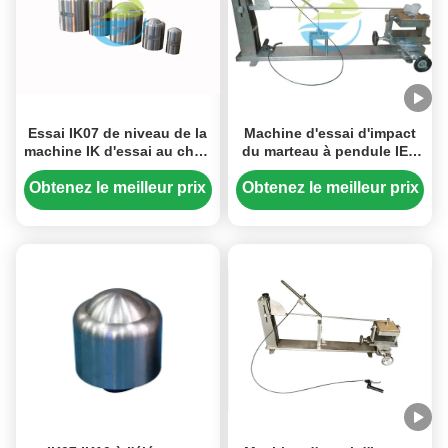
Essai IK07 de niveau de la
Machine d'essai d'impact
machine IK d'essai au choc
du marteau à pendule IEC
de l'annexe A IEC60068-2-
60884-1 Énergie 2J et
75 à IK10 et à 50J
inférieure
Obtenez le meilleur prix
Obtenez le meilleur prix