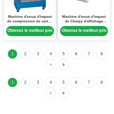
Machine d'essai d'impact
Machine d'essai d'impact
de compression de carton
de Charpy d'affichage
pour l'essai de résistance à
numérique Pour les
la compression et de
produits en plastique
Obtenez le meilleur prix
Obtenez le meilleur prix
déformation des boîtes
JB/T8762-1992
d'emballage
1
2
3
4
5
6
7
8
1
2
3
4
5
6
7
8