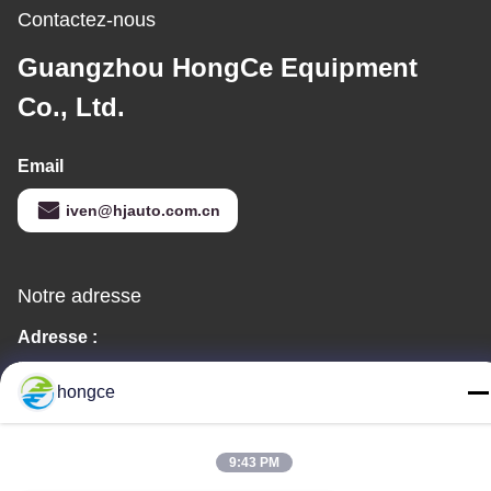
Contactez-nous
Guangzhou HongCe Equipment
Co., Ltd.
Email
iven@hjauto.com.cn
Notre adresse
Adresse :
No. 6-39, ferme Yaogu, village Shibi No. 3, rue Shibi, district de
hongce
Panyu, Guangzhou
Téléphone :
9:43 PM
86-18998460309