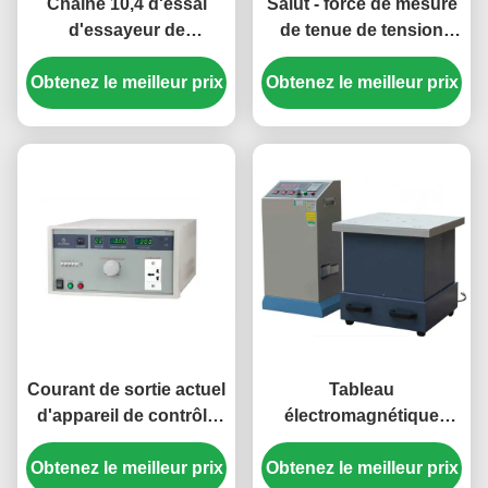
Chaîne 10,4 d'essai
Salut - force de mesure
d'essayeur de
de tenue de tension
résistance d'isolation
d'appareil de contrôle
Obtenez le meilleur prix
de clause de
Obtenez le meilleur prix
de tenue de tension de
100kΩ-5TΩ
pot
Courant de sortie actuel
Tableau
d'appareil de contrôle
électromagnétique
de fuite de 9.1.1.2 B de
vertical de vibration
clause 0.03~2mA/20mA
Obtenez le meilleur prix
avec l'exactitude 0.01Hz
Obtenez le meilleur prix