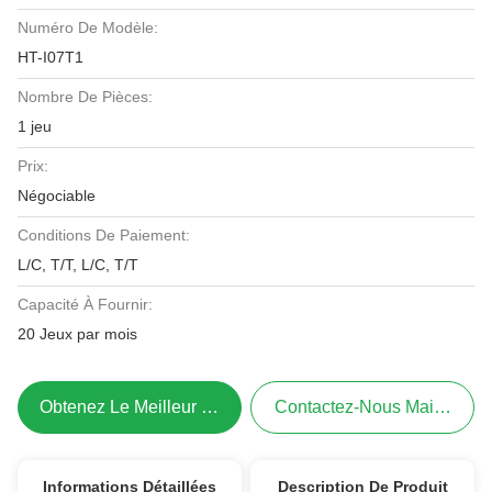
Numéro De Modèle:
HT-I07T1
Nombre De Pièces:
1 jeu
Prix:
Négociable
Conditions De Paiement:
L/C, T/T, L/C, T/T
Capacité À Fournir:
20 Jeux par mois
Obtenez Le Meilleur Prix
Contactez-Nous Maintenant
Informations Détaillées
Description De Produit