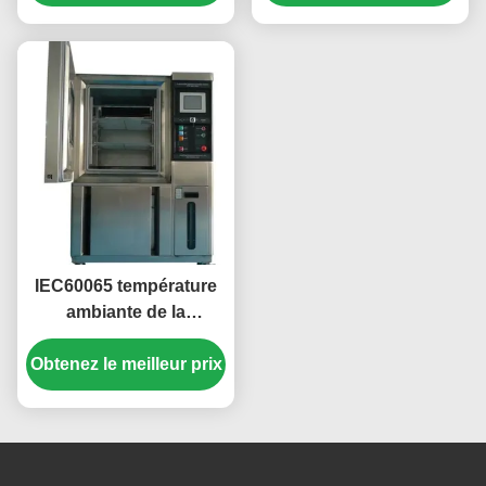
de fréquence
IEC60065 température
ambiante de la
température 2014 de la
Obtenez le meilleur prix
clause 8,3 et de
chambre d'humidité de
-40℃~+150℃