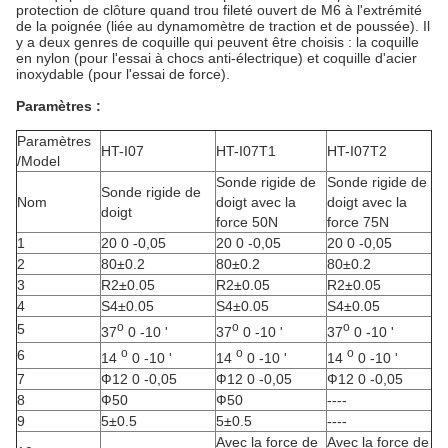
protection de clôture quand trou fileté ouvert de M6 à l'extrémité
de la poignée (liée au dynamomètre de traction et de poussée). Il
y a deux genres de coquille qui peuvent être choisis : la coquille
en nylon (pour l'essai à chocs anti-électrique) et coquille d'acier
inoxydable (pour l'essai de force).
Paramètres :
Paramètres
HT-I07
HT-I07T1
HT-I07T2
/Model
Sonde rigide de
Sonde rigide de
Sonde rigide de
Nom
doigt avec la
doigt avec la
doigt
force 50N
force 75N
1
20 0 -0,05
20 0 -0,05
20 0 -0,05
2
80±0.2
80±0.2
80±0.2
3
R2±0.05
R2±0.05
R2±0.05
4
S4±0.05
S4±0.05
S4±0.05
o
o
o
5
37
0 -10 '
37
0 -10 '
37
0 -10 '
o
o
o
6
14
0 -10 '
14
0 -10 '
14
0 -10 '
7
Ф12 0 -0,05
Ф12 0 -0,05
Ф12 0 -0,05
8
Ф50
Ф50
----
9
5±0.5
5±0.5
----
Avec la force de
Avec la force de