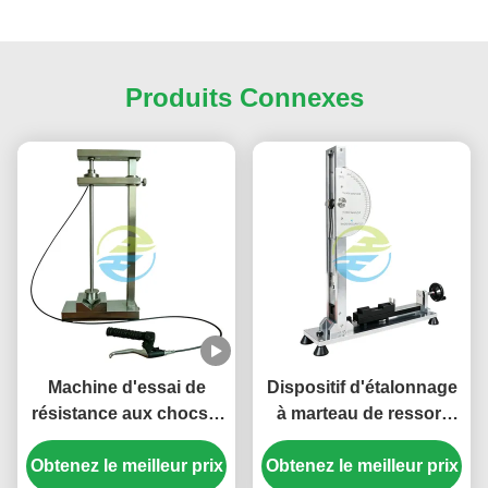
Produits Connexes
Machine d'essai de
Dispositif d'étalonnage
résistance aux chocs à
à marteau de ressort
froid pour les
pour la vérification de
accessoires électriques
Obtenez le meilleur prix
Obtenez le meilleur prix
l'énergie d'impact.