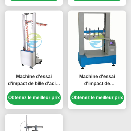
et les câbles IEC 60884
Équipement d'essai à
basse température
Machine d'essai
Machine d'essai
d'impact de bille d'acier
d'impact de
pour la vérification de la
compression de carton
Obtenez le meilleur prix
résistance mécanique
Obtenez le meilleur prix
pour l'essai de
des produits électriques
résistance à la
CEI 60068-2-75
compression et de
déformation des boîtes
d'emballage