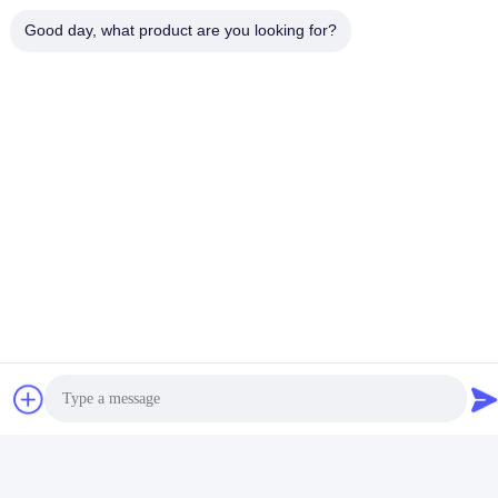
Co., Ltd.
Good day, what product are you looking for?
Email
iven@hjauto.com.cn
Notre adresse
Adresse :
No. 6-39, ferme Yaogu, village Shibi No. 3, rue Shibi, district de
Panyu, Guangzhou
Téléphone :
86-18998460309
politique de confidentialité
|
Plan du site