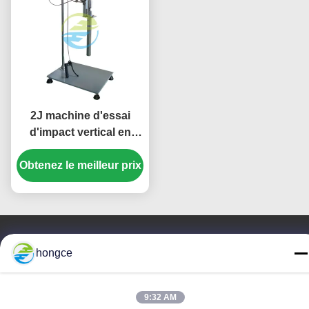
2J machine d'essai
d'impact vertical en
acier inoxydable.
Obtenez le meilleur prix
hongce
Contactez-nous
Guangzhou HongCe Equipment
9:32 AM