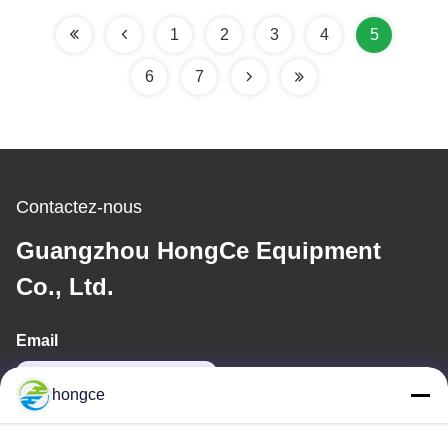
1
2
3
4
5
6
7
Contactez-nous
Guangzhou HongCe Equipment
Co., Ltd.
Email
iven@hjauto.com.cn
hongce