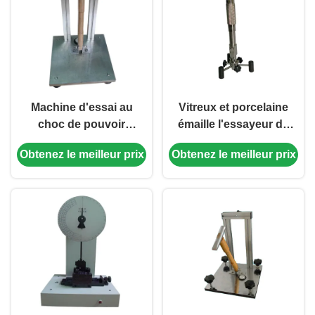
Machine d'essai au
Vitreux et porcelaine
choc de pouvoir
émaille l'essayeur de
adhésif, appareillage
pistolet, essayeur de
Obtenez le meilleur prix
Obtenez le meilleur prix
d'essai au choc de
pistolet d'émaux
dispositif d'essai de
marteau