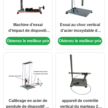
Machine d'essai
Essai au choc vertical
d'impact de dispositif
d'acier inoxydable de
de calibrage pour le
l'essai concernant
Obtenez le meilleur prix
Obtenez le meilleur prix
marteau à ressorts
l'environnement 2J
d'impact
Apparatusr IEC60068-2-
75
Calibrage en acier de
appareil de contrôle
pendule de dispositif de
vertical du marteau 2J