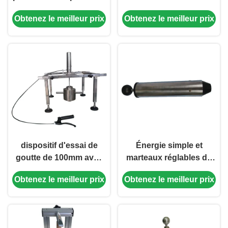
calibrage de marteau
dispositif d'essai au
Obtenez le meilleur prix
Obtenez le meilleur prix
d'impact de ressort
choc de déclencheur
manuel de 0~1000
millimètres
dispositif d'essai de
Énergie simple et
goutte de 100mm avec
marteaux réglables de
la dureté 40I - 50I RHD a
ressort d'énergie pour
Obtenez le meilleur prix
Obtenez le meilleur prix
galvanisé le marteau en
des essais au choc
acier