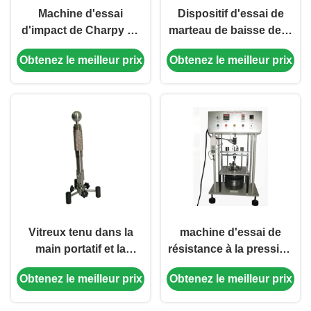
Machine d'essai
Dispositif d'essai de
d'impact de Charpy de
marteau de baisse de la
dureté pour le nylon
machine YDT757
Obtenez le meilleur prix
Obtenez le meilleur prix
rigide IS0179-1992 de
d'essai au choc de
plastiques
pouvoir adhésif
Vitreux tenu dans la
machine d'essai de
main portatif et la
résistance à la pression
porcelaine émaille OIN
de boulon de prise
Obtenez le meilleur prix
Obtenez le meilleur prix
4532 d'appareil de
1100N AC220V 50HZ
contrôle de pistolet
BS1363.1